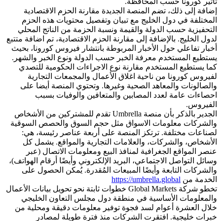
تأثير كورونا حسب المحافظة.
إضافة إلى ذلك، تضم المنصة الجديدة مقارنة الحزم الاقتصادية
المختلفة في دول الخليج مع تبيان وتفصيل محتويات هذه الحزم
التحفيزية حسب الدولة والقيمة ونسبة الحزمة من الناتج المحلي
لدول الخليج. بالإضافة إلى مقارنة الحزم الاقتصادية، تم اضافة متتبع
أخبار تفاعلي حول الأخبار المربوطة بانتشار فيروس كورونا، بحيث
يستطيع المستخدم معرفة الخبر حسب الدولة ونوع الخبر والشهر.
كما يستطيع المستخدم مقارنة نوع الاجراءات الحكومية للتصدي
لفيروس كورونا من ناحية اغلاق الأعمال والمجمعات التجارية
والصالونات والمعاهد الصحية وغيرها. وتحتوي المنصة أيضا على
احصاءات عامة لعدد المصابين والمتعافين والوفيات بسبب
الفيروس.
الجدير بالذكر بأن منصة Umbrella تقدم للمشتركين من الأشخاص
والشركات معلومات الاسواق مثل حجم السوق والحصص السوقية
لصناعات مختلفة. ترتكز المنصة على أربعة عناصر رئيسة، هي:
الأشخاص، والشركات، والعلامات التجارية والمواقع. يشمل كل
عنصر المواقع الجغرافية لمنافذ البيع ومعلومات الاتصال (عبر
وسائل التواصل الاجتماعي، البريد الإلكتروني وأيضًا أرقام الهواتف)،
والشركات التابعة وأيضًا المبيعات المُقدرة. يُمكن الحصول على
الخدمة من
https://umbrella.global
تخطو شركة Global Markets خطوات ثابتة نحو تحويل بيانات الأعمال
والمعلومات الأساسية في منطقة دول مجلس التعاون الخليجي
خلال العشرة أعوام لسد فجوة توفير معلومات دقيقة ومحلية من
خبرات خليجية. افتقرت الشركات منذ فترة طويلة لمصادر