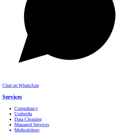
Chat on WhatsApp
Services
Consultancy
Umbrella
Data Cleaning
Managed Services
Methodology