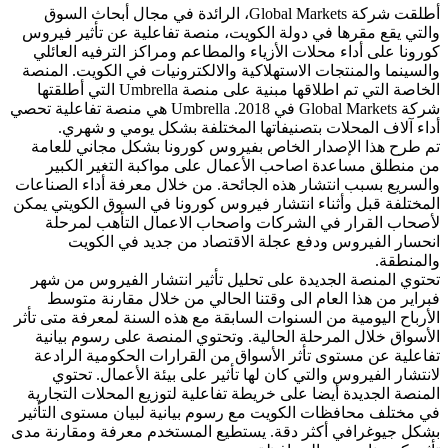
أطلقت شركة Global Markets، الرائدة في مجال أبحاث السوق
والتي يقع مقرها في دولة الكويت، منصة تفاعلية عن تأثير فيروس
كورونا على أداء محلات الأزياء والمطاعم ومراكز الترفيه العائلي
والسينما والمنتجات الاستهلاكية والالكترونيات في الكويت. المنصة
الخاصة التي تم اطلاقها مبنية على منصة Umbrella التي أطلقتها
شركة Global Markets في 2018. Umbrella هي منصة تفاعلية تحصي
أداء آلاف المحلات بتصنيفاتها المختلفة بشكل يومي و شهري.
تم طرح هذا الإصدار الخاص بفيروس كورونا بشكل مجاني للعامة
من منطلق مساعدة اصاحب الأعمال على مواكبة التغير الكبير
والسريع بسبب انتشار هذه الجائحة. من خلال معرفة أداء الصناعات
المختلفة قبل وأثناء انتشار فيروس كورونا في السوق الكويتي يمكن
لأصحاب القرار في الشركات واصحاب الاعمال التأهب لمرحلة
انحسار الفيروس ودفع عجلة الاقتصاد من جديد في الكويت
والمنطقة.
تحتوي المنصة الجديدة على تحليل تأثير انتشار الفيروس من شهر
فبراير من هذا العام الى وقتنا الحالي من خلال مقارنة متوسط
الأرباح اليومية من السنوات السابقة مع هذه السنة لمعرفة متى تأثر
الأسواق خلال المرحلة الحالية. وتحتوي المنصة على رسوم بيانية
تفاعلية عن مستوى تأثر الأسواق من القرارات الحكومية الرادعة
لانتشار الفيروس والتي كان لها تأثير على بيئة الأعمال. تحتوي
المنصة الجديدة أيضا على خريطة تفاعلية لتوزيع المحلات التجارية
في مختلف محافظات الكويت مع رسوم بيانية لبيان مستوى التأثير
بشكل جيوغرافي أكثر دقة. يستطيع المستخدم معرفة ومقارنة مدى