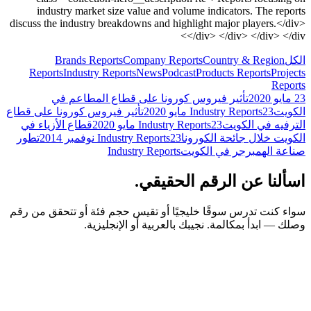
industry market size value and volume indicators. The reports
discuss the industry breakdowns and highlight major players.</div>
</div> </div> </div> </div>
الكل
Country & Region
Company Reports
Brands Reports
Reports
Industry Reports
News
Podcast
Products Reports
Projects
Reports
23 مايو 2020
تأثير فيروس كورونا على قطاع المطاعم في
الكويت
23 مايو 2020
Industry Reports
تأثير فيروس كورونا على قطاع
الترفيه في الكويت
23 مايو 2020
Industry Reports
قطاع الأزياء في
الكويت خلال جائحة الكورونا
23 نوفمبر 2014
Industry Reports
تطور
صناعة الهمبرجر في الكويت
Industry Reports
اسألنا عن الرقم الحقيقي.
سواء كنت تدرس سوقًا خليجيًا أو تقيس حجم فئة أو تتحقق من رقم
وصلك — ابدأ بمكالمة. نجيبك بالعربية أو الإنجليزية.