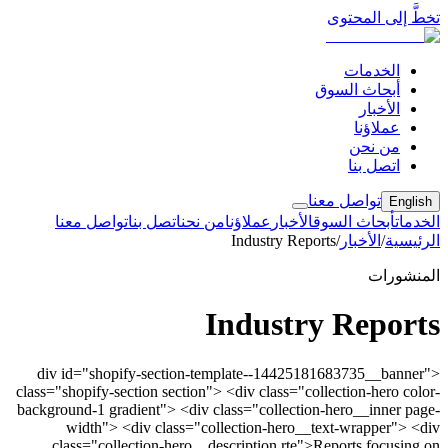
تخطَّ إلى المحتوى
الخدمات
أبحاث السوق
الأخبار
عملاؤنا
من نحن
اتصل بنا
تواصل معنا
English
الخدمات
أبحاث السوق
الأخبار
عملاؤنا
من نحن
اتصل بنا
تواصل معنا
الرئيسية
/
الأخبار
/
Industry Reports
المنشورات
Industry Reports
<div id="shopify-section-template--14425181683735__banner"
class="shopify-section section"> <div class="collection-hero color-
background-1 gradient"> <div class="collection-hero__inner page-
width"> <div class="collection-hero__text-wrapper"> <div
class="collection-hero__description rte">Reports focusing on